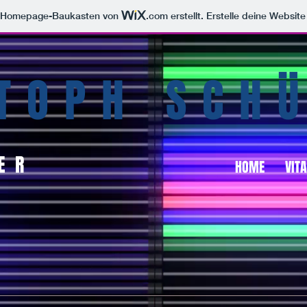
m Homepage-Baukasten von
.com
erstellt. Erstelle deine Websit
TOPH SCH
ER
HOME
VITA